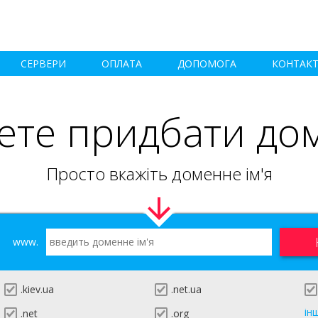
СЕРВЕРИ
ОПЛАТА
ДОПОМОГА
КОНТАК
ете придбати до
Просто вкажіть доменне ім'я
www.
.kiev.ua
.net.ua
ін
.net
.org