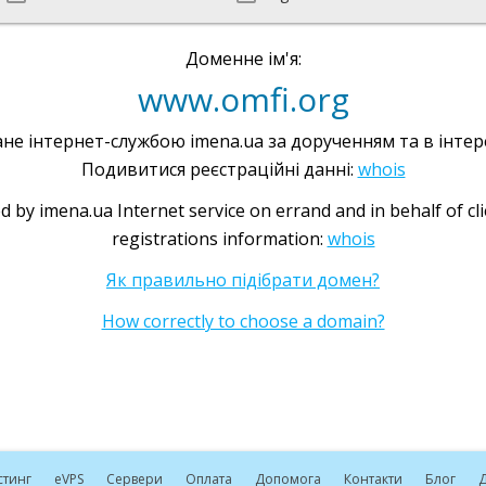
Доменне ім'я:
www.omfi.org
не інтернет-службою imena.ua за дорученням та в інтере
Подивитися реєстраційні данні:
whois
d by imena.ua Internet service on errand and in behalf of cl
registrations information:
whois
Як правильно підібрати домен?
How correctly to choose a domain?
стинг
e
VPS
Сервери
Оплата
Допомога
Контакти
Блог
Д