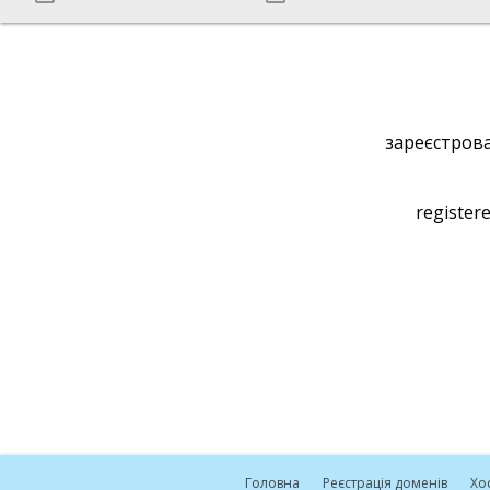
зареєстрова
registere
Головна
Реєстрація доменів
Хо