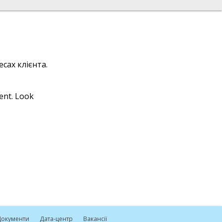
сах клієнта.
ient. Look
окументи
Дата-центр
Вакансії