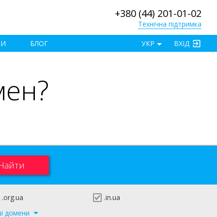
+380 (44) 201-01-02
Технічна підтримка
×
ТИ
БЛОГ
УКР
ВХІД
мен?
.org.ua
.in.ua
ші домени