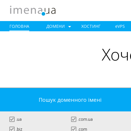
ГОЛОВНА
ДОМЕНИ
ХОСТИНГ
e
VPS
Хоч
Пошук доменного імені
.ua
.com.ua
.biz
.com